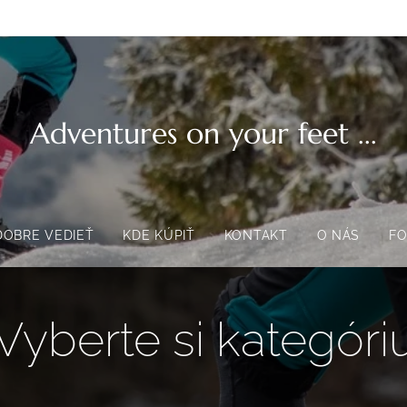
Adventures on your feet ...
DOBRE VEDIEŤ
KDE KÚPIŤ
KONTAKT
O NÁS
FO
Vyberte si kategóri