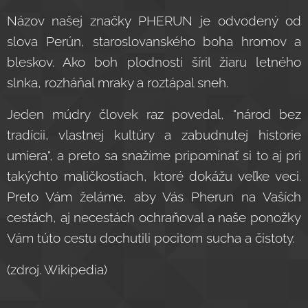
Názov našej značky PHERUN je odvodený od
slova Perún, staroslovanského boha hromov a
bleskov. Ako boh plodnosti šíril žiaru letného
slnka, rozháňal mraky a roztápal sneh.
Jeden múdry človek raz povedal, "národ bez
tradícii, vlastnej kultúry a zabudnutej historie
umiera", a preto sa snažíme pripomínať si to aj pri
takýchto maličkostiach, ktoré dokážu veľke veci.
Preto Vám želáme, aby Vás Pherun na Vaších
cestách, aj necestách ochraňoval a naše ponožky
Vám túto cestu dochutili pocitom sucha a čistoty.
(zdroj. Wikipedia)